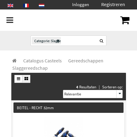
Registreren
Inloggen
Categorie: Slaggereedschap
Catalogus Casteels
Gereedschappen
Slaggereedschap
4
Resultaten
|
Sorteren op:
Relevantie
BEITEL - RECHT 32mm