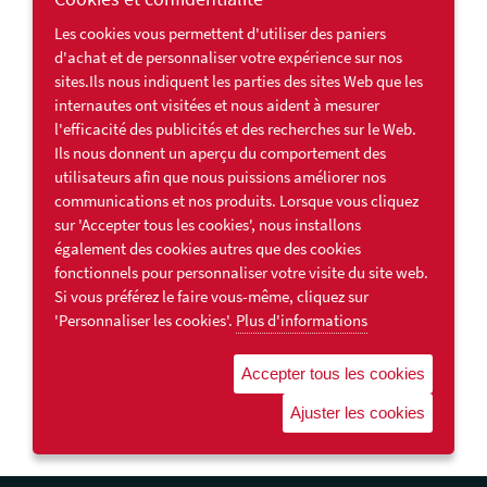
Les cookies vous permettent d'utiliser des paniers
d'achat et de personnaliser votre expérience sur nos
sites.Ils nous indiquent les parties des sites Web que les
internautes ont visitées et nous aident à mesurer
l'efficacité des publicités et des recherches sur le Web.
Ils nous donnent un aperçu du comportement des
utilisateurs afin que nous puissions améliorer nos
communications et nos produits. Lorsque vous cliquez
sur 'Accepter tous les cookies', nous installons
également des cookies autres que des cookies
fonctionnels pour personnaliser votre visite du site web.
Si vous préférez le faire vous-même, cliquez sur
'Personnaliser les cookies'.
Plus d'informations
Accepter tous les cookies
Ajuster les cookies