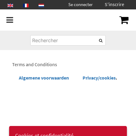
S'inscrire
Se connecter
Terms and Conditions
Algemene voorwaarden
Privacy/cookies
.
Infomat eu
straat 25
2610 wilrijk
Cookies et confidentialité